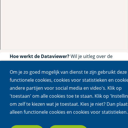
Hoe werkt de Dataviewer?
Wil je uitleg over de
Dataviewer, bekijk dan de onderstaande video.
Om je zo goed mogelijk van dienst te zijn gebruikt deze 
Accepteer video cookies om de video te bekijken
functionele cookies, cookies voor statistieken en cooki
andere partijen voor social media en video's. Klik op
'toestaan' om alle cookies toe te staan. Klik op 'Instelli
om zelf te kiezen wat je toestaat. Kies je niet? Dan plaa
alleen functionele cookies en cookies voor statistieken.